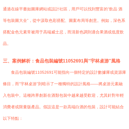
通過在線平臺如圖庫網站或設計社區，用戶可以找到豐富的“飲品 酒
等包裝圖大全”，從中汲取色彩搭配、圖案布局等創意。例如，深色系
搭配金色元素常被用于高端威士忌，而清新色調則適合果酒或低度飲
品。
三、案例解析：食品包裝編號11052691與“宇林桌游”風格
食品包裝編號11052691可能指向一個特定的設計數據庫或資源庫
條目，而“宇林桌游”則暗示了一種獨特的設計風格——將桌游元素融
入包裝中。這種跨界創新在酒類包裝中越來越受歡迎，尤其針對年輕
消費者或限量版產品。假設這是一款高端白酒的包裝，設計可能結合
以下特點：