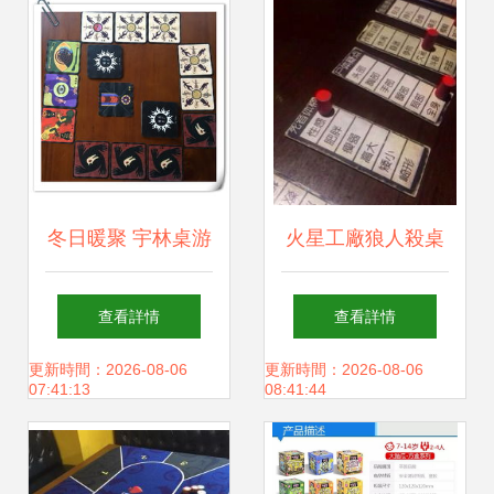
的智能助手
——宇林桌游精選
冬日暖聚 宇林桌游
火星工廠狼人殺桌
12.11城市工廠主
游臺球吧 古墩店
查看詳情
查看詳情
題美食分享會，暢
宇林桌游 一站式都
更新時間：2026-08-06
更新時間：2026-08-06
07:41:13
08:41:44
享桌游與美味的雙
市解壓新據點