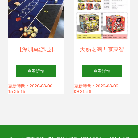
重盛宴
【深圳桌游吧推
大熱返團！京東智
薦】米寶工廠桌游
庫桌游新品上線 大
查看詳情
查看詳情
吧 地址、電話、團
腦瓜、迷路小神
更新時間：2026-08-06
更新時間：2026-08-06
15:35:15
09:21:56
購與營業時間全攻
仙、酷拼畫中謎，
略
英國早教品牌讓孩