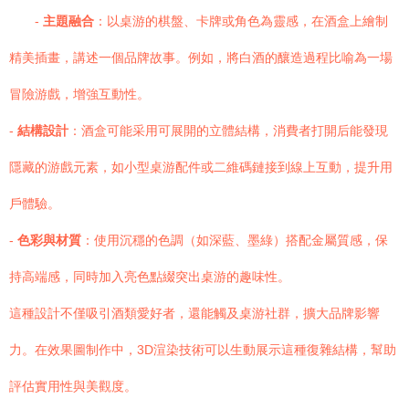
-
主題融合
：以桌游的棋盤、卡牌或角色為靈感，在酒盒上繪制
精美插畫，講述一個品牌故事。例如，將白酒的釀造過程比喻為一場
冒險游戲，增強互動性。
-
結構設計
：酒盒可能采用可展開的立體結構，消費者打開后能發現
隱藏的游戲元素，如小型桌游配件或二維碼鏈接到線上互動，提升用
戶體驗。
-
色彩與材質
：使用沉穩的色調（如深藍、墨綠）搭配金屬質感，保
持高端感，同時加入亮色點綴突出桌游的趣味性。
這種設計不僅吸引酒類愛好者，還能觸及桌游社群，擴大品牌影響
力。在效果圖制作中，3D渲染技術可以生動展示這種復雜結構，幫助
評估實用性與美觀度。