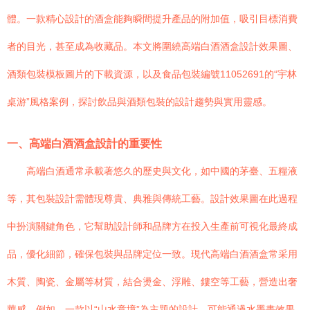
體。一款精心設計的酒盒能夠瞬間提升產品的附加值，吸引目標消費
者的目光，甚至成為收藏品。本文將圍繞高端白酒酒盒設計效果圖、
酒類包裝模板圖片的下載資源，以及食品包裝編號11052691的“宇林
桌游”風格案例，探討飲品與酒類包裝的設計趨勢與實用靈感。
一、高端白酒酒盒設計的重要性
高端白酒通常承載著悠久的歷史與文化，如中國的茅臺、五糧液
等，其包裝設計需體現尊貴、典雅與傳統工藝。設計效果圖在此過程
中扮演關鍵角色，它幫助設計師和品牌方在投入生產前可視化最終成
品，優化細節，確保包裝與品牌定位一致。現代高端白酒酒盒常采用
木質、陶瓷、金屬等材質，結合燙金、浮雕、鏤空等工藝，營造出奢
華感。例如，一款以“山水意境”為主題的設計，可能通過水墨畫效果