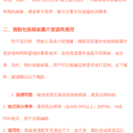
和簡約線條，傳達東方美學，吸引注重文化底蘊的消費者。
二、酒類包裝模板圖片資源與應用
對于設計師、營銷人員或小型酒廠，獲取高質量的包裝模板圖片
是節省時間和靈感的重要途徑。這些資源通常涵蓋不同風格，如古
典、現代、簡約或藝術風，用戶可以根據品牌需求進行定制。在下載
時，建議關注以下幾點：
1.
版權問題
：確保使用正版或免版稅模板，避免法律糾紛。
2.
格式與分辨率
：選擇高分辨率（如300 DPI以上）的PSD、AI或
PDF格式，便于后期編輯。
3.
適用性
：模板應適配常見酒盒尺寸，如方形、圓柱形或異形設計。