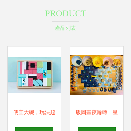
PRODUCT
產品列表
便宜大碗，玩法超
版圖晝夜輪轉，星
多的積木版桌游 照
球獨自旋轉 宇林桌