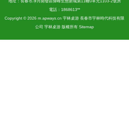
地址：長春市凈月開發區偉峰生態新城第11幢0單元1103-2號房
子放下電子產品，
電話：1868613**
Copyright © 2026
m.apways.cn
宇林桌游
長春市宇林時代科技有限
在興趣中輕松成長
公司
宇林桌游
版權所有
Sitemap