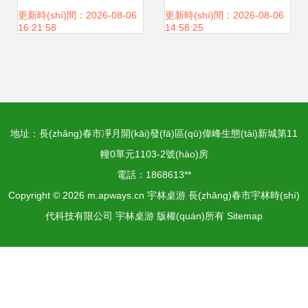
京都決戰(zhàn)
(diǎn)，你經(jīng)
更新時(shí)間：2026-08-06
更新時(shí)間：2026-08-06
16:21:58
14:58:25
歷過(guò)幾種？
地址：長(zhǎng)春市凈月開(kāi)發(fā)區(qū)偉峰生態(tài)新城第11
幢0單元1103-2號(hào)房
電話：1868613**
Copyright © 2026
m.apways.cn
宇林桌游
長(zhǎng)春市宇林時(shí)
代科技有限公司
宇林桌游
版權(quán)所有
Sitemap