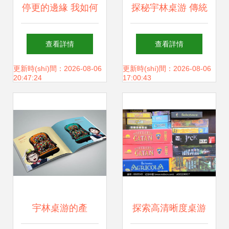
停更的邊緣 我如何
探秘宇林桌游 傳統
在創(chuàng)作與
(tǒng)食品包裝效
查看詳情
查看詳情
生活間做出抉擇？
果圖與展開(kāi)圖
更新時(shí)間：2026-08-06
更新時(shí)間：2026-08-06
20:47:24
17:00:43
（文末有福利）
設(shè)計(jì)
宇林桌游的產
探索高清晰度桌游