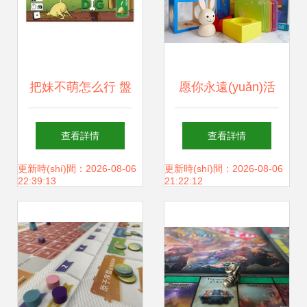
把妹不萌怎么行 盤
愿你永遠(yuǎn)活
點(diǎn)十大精品
在充滿天真和童趣
查看詳情
查看詳情
萌系桌游 宇林桌游
的世界里——致敬
更新時(shí)間：2026-08-06
更新時(shí)間：2026-08-06
22:39:13
21:22:12
宇林桌游的溫暖時
(shí)光