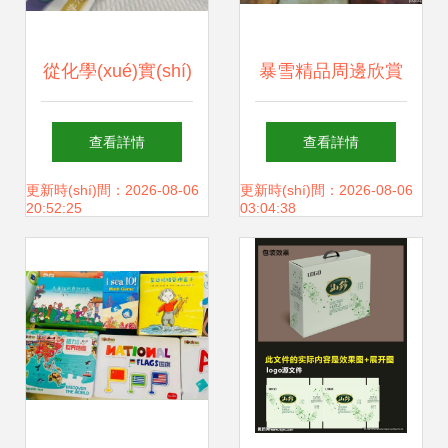
從化學(xué)實(shí)
暴雪精品周邊欣賞
驗(yàn)室到推理桌
魔獸大富翁典藏版
查看詳情
查看詳情
臺(tái) 桌游世界的
桌游開(kāi)箱——
更新時(shí)間：2026-08-06
更新時(shí)間：2026-08-06
20:52:25
03:04:38
化學(xué)與推理新
宇林桌游深度評
篇章
(píng)測(cè)