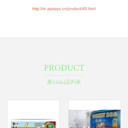
http://m.apways.cn/product/40.html
PRODUCT
產(chǎn)品列表