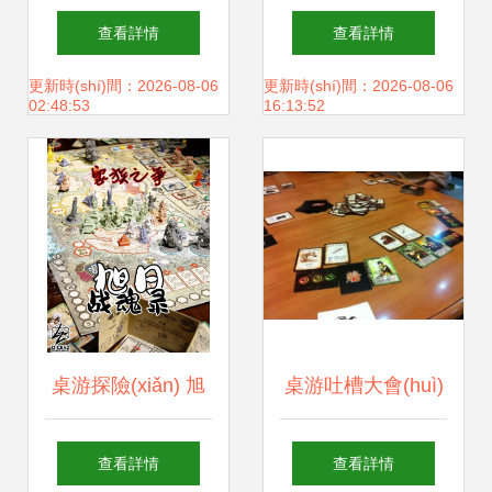
(chǎn)品圖冊(cè)
包裝盒圖片的下載
查看詳情
查看詳情
設(shè)計(jì)策略
途徑 以紅動(dòng)
更新時(shí)間：2026-08-06
更新時(shí)間：2026-08-06
02:48:53
16:13:52
讓每一款游戲在視
網(wǎng)與宇林桌
覺(jué)與功能上盈
游為例
利最大化
桌游探險(xiǎn) 旭
桌游吐槽大會(huì)
日戰(zhàn)魂錄的
桌游的N種槽點
查看詳情
查看詳情