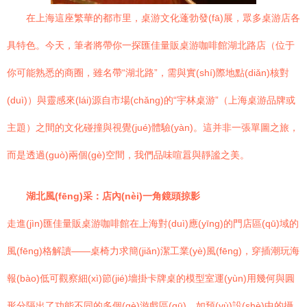
在上海這座繁華的都市里，桌游文化蓬勃發(fā)展，眾多桌游店各
具特色。今天，筆者將帶你一探匯佳量販桌游咖啡館湖北路店（位于
你可能熟悉的商圈，雖名帶“湖北路”，需與實(shí)際地點(diǎn)核對
(duì)）與靈感來(lái)源自市場(chǎng)的“宇林桌游”（上海桌游品牌或
主題）之間的文化碰撞與視覺(jué)體驗(yàn)。這并非一張單圖之旅，
而是透過(guò)兩個(gè)空間，我們品味喧囂與靜謐之美。
湖北風(fēng)采：店內(nèi)一角鏡頭掠影
走進(jìn)匯佳量販桌游咖啡館在上海對(duì)應(yīng)的門店區(qū)域的
風(fēng)格解讀——桌椅力求簡(jiǎn)潔工業(yè)風(fēng)，穿插潮玩海
報(bào)低可觀察細(xì)節(jié)墻掛卡牌桌的模型室運(yùn)用幾何與圓
形分隔出了功能不同的多個(gè)游戲區(qū)。如預(yù)設(shè)中的攝