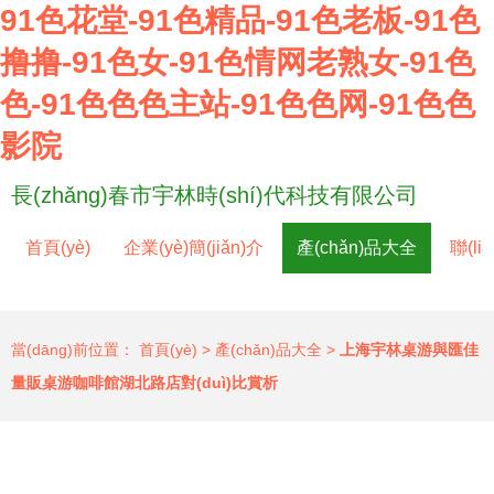
91色花堂-91色精品-91色老板-91色
撸撸-91色女-91色情网老熟女-91色
色-91色色色主站-91色色网-91色色
影院
長(zhǎng)春市宇林時(shí)代科技有限公司
首頁(yè)
企業(yè)簡(jiǎn)介
產(chǎn)品大全
聯(li
當(dāng)前位置：
首頁(yè)
>
產(chǎn)品大全
>
上海宇林桌游與匯佳
量販桌游咖啡館湖北路店對(duì)比賞析