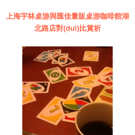
上海宇林桌游與匯佳量販桌游咖啡館湖
北路店對(duì)比賞析